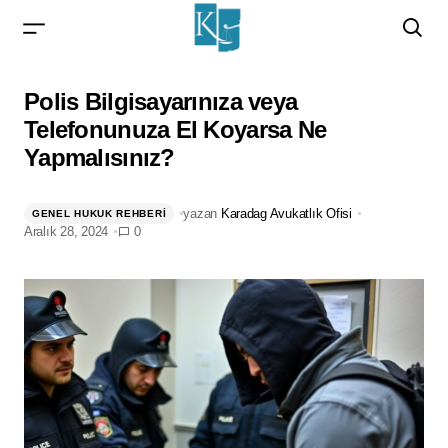
Polis Bilgisayarınıza veya Telefonunuza El
Polis Bilgisayarınıza veya
Koyarsa Ne Yapmalısınız?
Telefonunuza El Koyarsa Ne
Yapmalısınız?
yazan
Karadag Avukatlık Ofisi
GENEL HUKUK REHBERI
Aralık 28, 2024
0