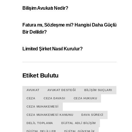
Bilişim Avukatı Nedir?
Fatura mı, Sözleşme mi? Hangisi Daha Güçlü
Bir Delildir?
Limited Şirket Nasıl Kurulur?
Etiket Bulutu
AVUKAT
AVUKAT DESTEĞI
BILIŞIM SUÇLARI
CEZA
CEZA DAVASI
CEZA HUKUKU
CEZA MUHAKEMESI
CEZA MUHAKEMESI KANUNU
DAVA SÜRECI
DELIL TOPLAMA
DIJITAL ADLI BILIŞIM
DIJITAL DELILLER
DIJITAL GÜVENLIK