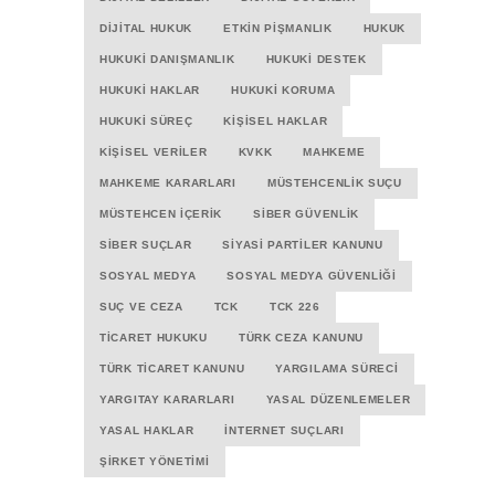
DIJITAL HUKUK
ETKIN PIŞMANLIK
HUKUK
HUKUKI DANIŞMANLIK
HUKUKI DESTEK
HUKUKI HAKLAR
HUKUKI KORUMA
HUKUKI SÜREÇ
KIŞISEL HAKLAR
KIŞISEL VERILER
KVKK
MAHKEME
MAHKEME KARARLARI
MÜSTEHCENLIK SUÇU
MÜSTEHCEN İÇERIK
SIBER GÜVENLIK
SIBER SUÇLAR
SIYASI PARTILER KANUNU
SOSYAL MEDYA
SOSYAL MEDYA GÜVENLIĞI
SUÇ VE CEZA
TCK
TCK 226
TICARET HUKUKU
TÜRK CEZA KANUNU
TÜRK TICARET KANUNU
YARGILAMA SÜRECI
YARGITAY KARARLARI
YASAL DÜZENLEMELER
YASAL HAKLAR
İNTERNET SUÇLARI
ŞIRKET YÖNETIMI