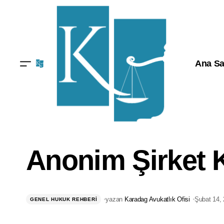
Ana Sa
Anonim Şirket 
Türkiye’de Anonim Şirket Kuruluşu
yazan
Karadag Avukatlık Ofisi
Şubat 14,
GENEL HUKUK REHBERI