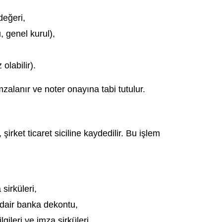
değeri,
, genel kurul),
olabilir).
zalanır ve noter onayına tabi tutulur.
rket ticaret siciline kaydedilir. Bu işlem
 sirküleri,
dair banka dekontu,
gileri ve imza sirküleri,