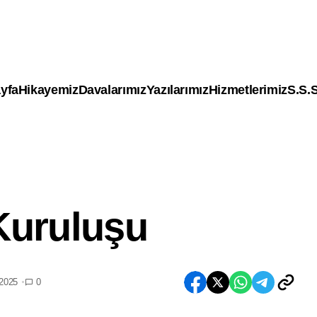
yfa
Hikayemiz
Davalarımız
Yazılarımız
Hizmetlerimiz
S.S.S
Kuruluşu
Anonim Şirket Kuruluşu
 2025
0