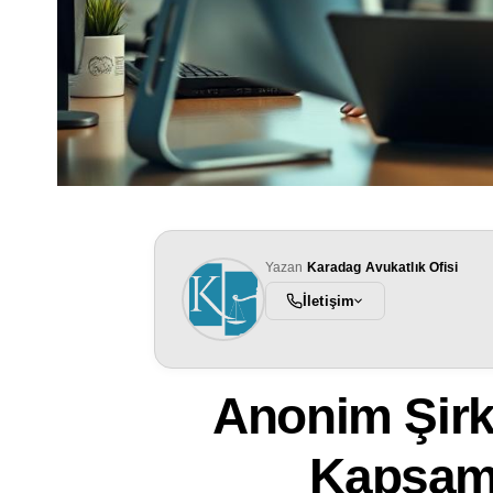
Yazan
Karadag Avukatlık Ofisi
İletişim
Anonim Şirk
Kapsam