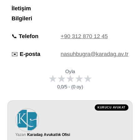
İletişim
Bilgileri
📞
Telefon
+90 312 870 12 45
✉️
E-posta
nasuhbugra@karadag.av.tr
Oyla
0,0/5 - (0 oy)
KURUCU AVUKAT
Yazan
Karadag Avukatlık Ofisi