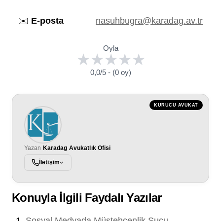
✉️
E-posta
nasuhbugra@karadag.av.tr
Oyla
0,0/5 - (0 oy)
KURUCU AVUKAT
Yazan
Karadag Avukatlık Ofisi
İletişim
Konuyla İlgili Faydalı Yazılar
Sosyal Medyada Müstehcenlik Suçu