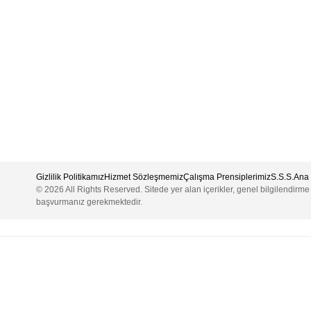
Gizlilik Politikamız
Hizmet Sözleşmemiz
Çalışma Prensiplerimiz
S.S.S.
Ana 
© 2026 All Rights Reserved. Sitede yer alan içerikler, genel bilgilendirm
başvurmanız gerekmektedir.