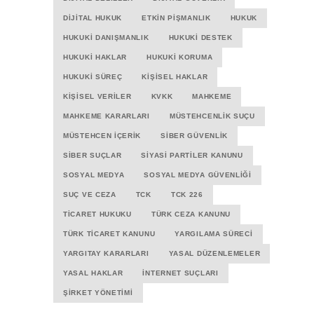
DIJITAL HUKUK
ETKIN PIŞMANLIK
HUKUK
HUKUKI DANIŞMANLIK
HUKUKI DESTEK
HUKUKI HAKLAR
HUKUKI KORUMA
HUKUKI SÜREÇ
KIŞISEL HAKLAR
KIŞISEL VERILER
KVKK
MAHKEME
MAHKEME KARARLARI
MÜSTEHCENLIK SUÇU
MÜSTEHCEN İÇERIK
SIBER GÜVENLIK
SIBER SUÇLAR
SIYASI PARTILER KANUNU
SOSYAL MEDYA
SOSYAL MEDYA GÜVENLIĞI
SUÇ VE CEZA
TCK
TCK 226
TICARET HUKUKU
TÜRK CEZA KANUNU
TÜRK TICARET KANUNU
YARGILAMA SÜRECI
YARGITAY KARARLARI
YASAL DÜZENLEMELER
YASAL HAKLAR
İNTERNET SUÇLARI
ŞIRKET YÖNETIMI