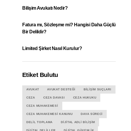
Bilişim Avukatı Nedir?
Fatura mı, Sözleşme mi? Hangisi Daha Güçlü
Bir Delildir?
Limited Şirket Nasıl Kurulur?
Etiket Bulutu
AVUKAT
AVUKAT DESTEĞI
BILIŞIM SUÇLARI
CEZA
CEZA DAVASI
CEZA HUKUKU
CEZA MUHAKEMESI
CEZA MUHAKEMESI KANUNU
DAVA SÜRECI
DELIL TOPLAMA
DIJITAL ADLI BILIŞIM
DIJITAL DELILLER
DIJITAL GÜVENLIK