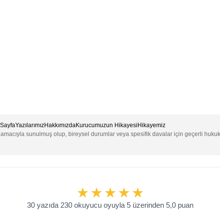
Sayfa
Yazılarımız
Hakkımızda
Kurucumuzun Hikayesi
Hikayemiz
e amacıyla sunulmuş olup, bireysel durumlar veya spesifik davalar için geçerli huku
30 yazıda 230 okuyucu oyuyla 5 üzerinden 5,0 puan