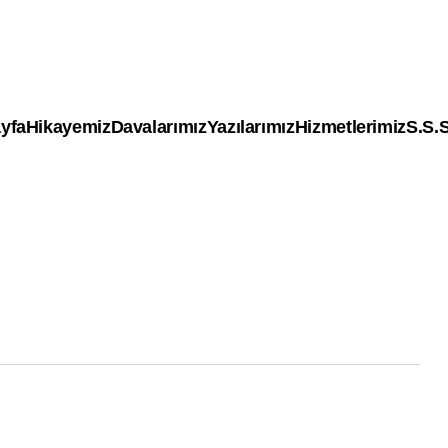
yfa
Hikayemiz
Davalarımız
Yazılarımız
Hizmetlerimiz
S.S.S