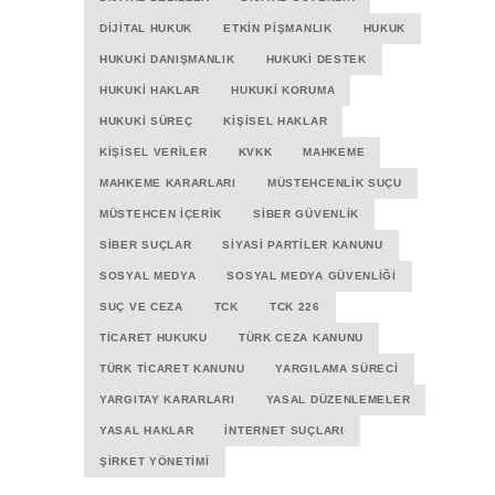
DIJITAL HUKUK
ETKIN PIŞMANLIK
HUKUK
HUKUKI DANIŞMANLIK
HUKUKI DESTEK
HUKUKI HAKLAR
HUKUKI KORUMA
HUKUKI SÜREÇ
KIŞISEL HAKLAR
KIŞISEL VERILER
KVKK
MAHKEME
MAHKEME KARARLARI
MÜSTEHCENLIK SUÇU
MÜSTEHCEN İÇERIK
SIBER GÜVENLIK
SIBER SUÇLAR
SIYASI PARTILER KANUNU
SOSYAL MEDYA
SOSYAL MEDYA GÜVENLIĞI
SUÇ VE CEZA
TCK
TCK 226
TICARET HUKUKU
TÜRK CEZA KANUNU
TÜRK TICARET KANUNU
YARGILAMA SÜRECI
YARGITAY KARARLARI
YASAL DÜZENLEMELER
YASAL HAKLAR
İNTERNET SUÇLARI
ŞIRKET YÖNETIMI