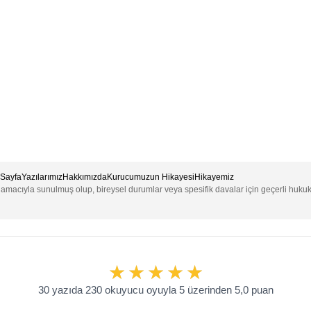
Sayfa
Yazılarımız
Hakkımızda
Kurucumuzun Hikayesi
Hikayemiz
e amacıyla sunulmuş olup, bireysel durumlar veya spesifik davalar için geçerli huku
30 yazıda 230 okuyucu oyuyla 5 üzerinden 5,0 puan