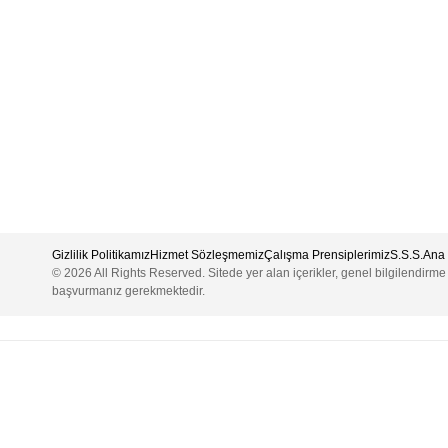
Gizlilik Politikamız
Hizmet Sözleşmemiz
Çalışma Prensiplerimiz
S.S.S.
Ana 
© 2026 All Rights Reserved. Sitede yer alan içerikler, genel bilgilendirm
başvurmanız gerekmektedir.