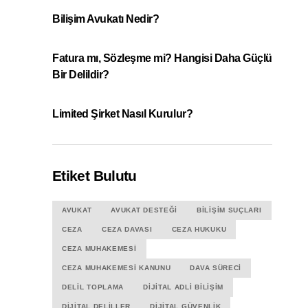
Bilişim Avukatı Nedir?
Fatura mı, Sözleşme mi? Hangisi Daha Güçlü
Bir Delildir?
Limited Şirket Nasıl Kurulur?
Etiket Bulutu
AVUKAT
AVUKAT DESTEĞI
BILIŞIM SUÇLARI
CEZA
CEZA DAVASI
CEZA HUKUKU
CEZA MUHAKEMESI
CEZA MUHAKEMESI KANUNU
DAVA SÜRECI
DELIL TOPLAMA
DIJITAL ADLI BILIŞIM
DIJITAL DELILLER
DIJITAL GÜVENLIK