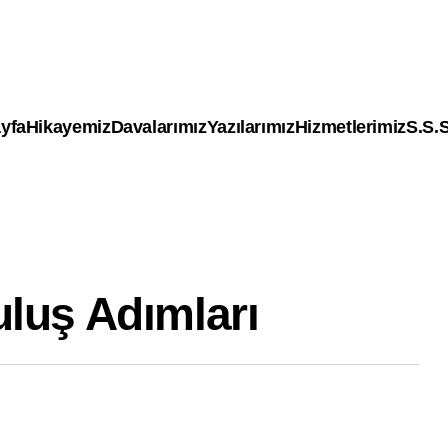
yfa
Hikayemiz
Davalarımız
Yazılarımız
Hizmetlerimiz
S.S.S
luş Adımları