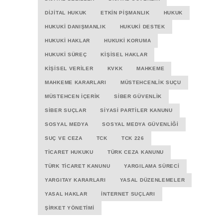
DIJITAL HUKUK
ETKIN PIŞMANLIK
HUKUK
HUKUKI DANIŞMANLIK
HUKUKI DESTEK
HUKUKI HAKLAR
HUKUKI KORUMA
HUKUKI SÜREÇ
KIŞISEL HAKLAR
KIŞISEL VERILER
KVKK
MAHKEME
MAHKEME KARARLARI
MÜSTEHCENLIK SUÇU
MÜSTEHCEN İÇERIK
SIBER GÜVENLIK
SIBER SUÇLAR
SIYASI PARTILER KANUNU
SOSYAL MEDYA
SOSYAL MEDYA GÜVENLIĞI
SUÇ VE CEZA
TCK
TCK 226
TICARET HUKUKU
TÜRK CEZA KANUNU
TÜRK TICARET KANUNU
YARGILAMA SÜRECI
YARGITAY KARARLARI
YASAL DÜZENLEMELER
YASAL HAKLAR
İNTERNET SUÇLARI
ŞIRKET YÖNETIMI