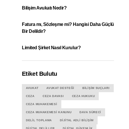
Bilişim Avukatı Nedir?
Fatura mı, Sözleşme mi? Hangisi Daha Güçlü
Bir Delildir?
Limited Şirket Nasıl Kurulur?
Etiket Bulutu
AVUKAT
AVUKAT DESTEĞI
BILIŞIM SUÇLARI
CEZA
CEZA DAVASI
CEZA HUKUKU
CEZA MUHAKEMESI
CEZA MUHAKEMESI KANUNU
DAVA SÜRECI
DELIL TOPLAMA
DIJITAL ADLI BILIŞIM
DIJITAL DELILLER
DIJITAL GÜVENLIK