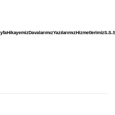
yfa
Hikayemiz
Davalarımız
Yazılarımız
Hizmetlerimiz
S.S.S