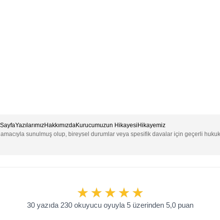
Sayfa
Yazılarımız
Hakkımızda
Kurucumuzun Hikayesi
Hikayemiz
e amacıyla sunulmuş olup, bireysel durumlar veya spesifik davalar için geçerli huku
30 yazıda 230 okuyucu oyuyla 5 üzerinden 5,0 puan