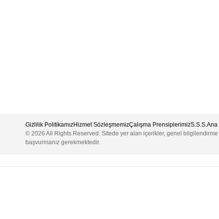
Gizlilik Politikamız
Hizmet Sözleşmemiz
Çalışma Prensiplerimiz
S.S.S.
Ana 
© 2026 All Rights Reserved. Sitede yer alan içerikler, genel bilgilendirm
başvurmanız gerekmektedir.