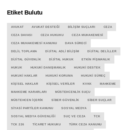
Etiket Bulutu
AVUKAT
AVUKAT DESTEĞI
BILIŞIM SUÇLARI
CEZA
CEZA DAVASI
CEZA HUKUKU
CEZA MUHAKEMESI
CEZA MUHAKEMESI KANUNU
DAVA SÜRECI
DELIL TOPLAMA
DIJITAL ADLI BILIŞIM
DIJITAL DELILLER
DIJITAL GÜVENLIK
DIJITAL HUKUK
ETKIN PIŞMANLIK
HUKUK
HUKUKI DANIŞMANLIK
HUKUKI DESTEK
HUKUKI HAKLAR
HUKUKI KORUMA
HUKUKI SÜREÇ
KIŞISEL HAKLAR
KIŞISEL VERILER
KVKK
MAHKEME
MAHKEME KARARLARI
MÜSTEHCENLIK SUÇU
MÜSTEHCEN İÇERIK
SIBER GÜVENLIK
SIBER SUÇLAR
SIYASI PARTILER KANUNU
SOSYAL MEDYA
SOSYAL MEDYA GÜVENLIĞI
SUÇ VE CEZA
TCK
TCK 226
TICARET HUKUKU
TÜRK CEZA KANUNU