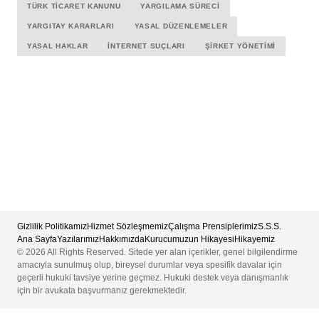
TÜRK TICARET KANUNU
YARGILAMA SÜRECI
YARGITAY KARARLARI
YASAL DÜZENLEMELER
YASAL HAKLAR
İNTERNET SUÇLARI
ŞIRKET YÖNETIMI
Gizlilik Politikamız
Hizmet Sözleşmemiz
Çalışma Prensiplerimiz
S.S.S.
Ana Sayfa
Yazılarımız
Hakkımızda
Kurucumuzun Hikayesi
Hikayemiz
© 2026 All Rights Reserved. Sitede yer alan içerikler, genel bilgilendirme
amacıyla sunulmuş olup, bireysel durumlar veya spesifik davalar için
geçerli hukuki tavsiye yerine geçmez. Hukuki destek veya danışmanlık
için bir avukata başvurmanız gerekmektedir.