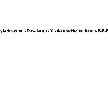
yfa
Hikayemiz
Davalarımız
Yazılarımız
Hizmetlerimiz
S.S.S