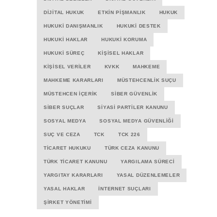
DIJITAL HUKUK
ETKIN PIŞMANLIK
HUKUK
HUKUKI DANIŞMANLIK
HUKUKI DESTEK
HUKUKI HAKLAR
HUKUKI KORUMA
HUKUKI SÜREÇ
KIŞISEL HAKLAR
KIŞISEL VERILER
KVKK
MAHKEME
MAHKEME KARARLARI
MÜSTEHCENLIK SUÇU
MÜSTEHCEN İÇERIK
SIBER GÜVENLIK
SIBER SUÇLAR
SIYASI PARTILER KANUNU
SOSYAL MEDYA
SOSYAL MEDYA GÜVENLIĞI
SUÇ VE CEZA
TCK
TCK 226
TICARET HUKUKU
TÜRK CEZA KANUNU
TÜRK TICARET KANUNU
YARGILAMA SÜRECI
YARGITAY KARARLARI
YASAL DÜZENLEMELER
YASAL HAKLAR
İNTERNET SUÇLARI
ŞIRKET YÖNETIMI