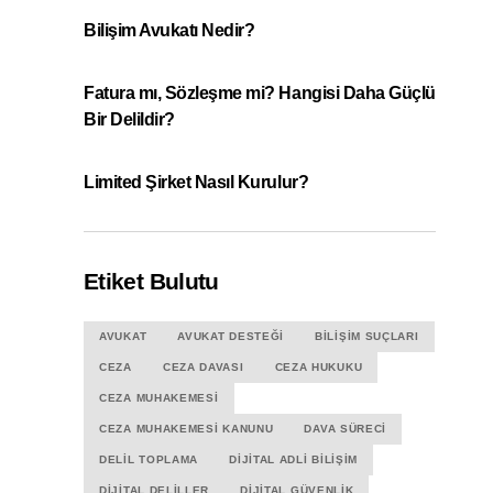
Bilişim Avukatı Nedir?
Fatura mı, Sözleşme mi? Hangisi Daha Güçlü
Bir Delildir?
Limited Şirket Nasıl Kurulur?
Etiket Bulutu
AVUKAT
AVUKAT DESTEĞI
BILIŞIM SUÇLARI
CEZA
CEZA DAVASI
CEZA HUKUKU
CEZA MUHAKEMESI
CEZA MUHAKEMESI KANUNU
DAVA SÜRECI
DELIL TOPLAMA
DIJITAL ADLI BILIŞIM
DIJITAL DELILLER
DIJITAL GÜVENLIK