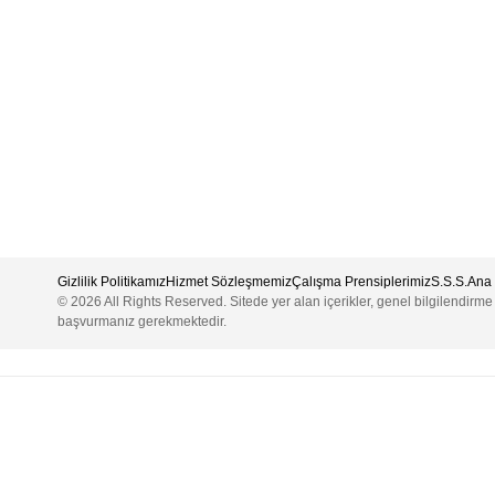
Gizlilik Politikamız
Hizmet Sözleşmemiz
Çalışma Prensiplerimiz
S.S.S.
Ana 
© 2026 All Rights Reserved. Sitede yer alan içerikler, genel bilgilendirm
başvurmanız gerekmektedir.