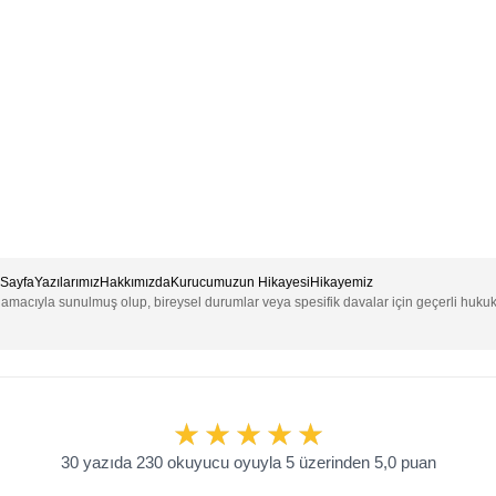
Sayfa
Yazılarımız
Hakkımızda
Kurucumuzun Hikayesi
Hikayemiz
e amacıyla sunulmuş olup, bireysel durumlar veya spesifik davalar için geçerli huku
30 yazıda 230 okuyucu oyuyla 5 üzerinden 5,0 puan