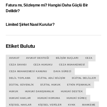
Fatura mı, Sözleşme mi? Hangisi Daha Güçlü Bir
Delildir?
Limited Şirket Nasıl Kurulur?
Etiket Bulutu
AVUKAT
AVUKAT DESTEĞI
BILIŞIM SUÇLARI
CEZA
CEZA DAVASI
CEZA HUKUKU
CEZA MUHAKEMESI
CEZA MUHAKEMESI KANUNU
DAVA SÜRECI
DELIL TOPLAMA
DIJITAL ADLI BILIŞIM
DIJITAL DELILLER
DIJITAL GÜVENLIK
DIJITAL HUKUK
ETKIN PIŞMANLIK
HUKUK
HUKUKI DANIŞMANLIK
HUKUKI DESTEK
HUKUKI HAKLAR
HUKUKI KORUMA
HUKUKI SÜREÇ
KIŞISEL HAKLAR
KIŞISEL VERILER
KVKK
MAHKEME