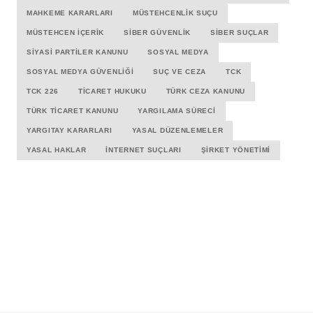
MAHKEME KARARLARI
MÜSTEHCENLIK SUÇU
MÜSTEHCEN İÇERIK
SIBER GÜVENLIK
SIBER SUÇLAR
SIYASI PARTILER KANUNU
SOSYAL MEDYA
SOSYAL MEDYA GÜVENLIĞI
SUÇ VE CEZA
TCK
TCK 226
TICARET HUKUKU
TÜRK CEZA KANUNU
TÜRK TICARET KANUNU
YARGILAMA SÜRECI
YARGITAY KARARLARI
YASAL DÜZENLEMELER
YASAL HAKLAR
İNTERNET SUÇLARI
ŞIRKET YÖNETIMI