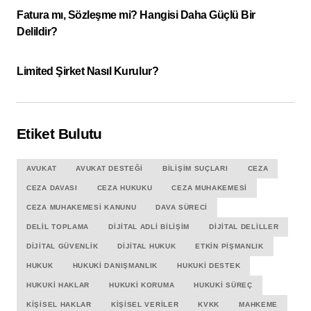
Fatura mı, Sözleşme mi? Hangisi Daha Güçlü Bir
Delildir?
Limited Şirket Nasıl Kurulur?
Etiket Bulutu
AVUKAT
AVUKAT DESTEĞI
BILIŞIM SUÇLARI
CEZA
CEZA DAVASI
CEZA HUKUKU
CEZA MUHAKEMESI
CEZA MUHAKEMESI KANUNU
DAVA SÜRECI
DELIL TOPLAMA
DIJITAL ADLI BILIŞIM
DIJITAL DELILLER
DIJITAL GÜVENLIK
DIJITAL HUKUK
ETKIN PIŞMANLIK
HUKUK
HUKUKI DANIŞMANLIK
HUKUKI DESTEK
HUKUKI HAKLAR
HUKUKI KORUMA
HUKUKI SÜREÇ
KIŞISEL HAKLAR
KIŞISEL VERILER
KVKK
MAHKEME