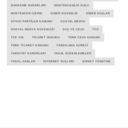
MAHKEME KARARLARI
MÜSTEHCENLIK SUÇU
MÜSTEHCEN İÇERIK
SIBER GÜVENLIK
SIBER SUÇLAR
SIYASI PARTILER KANUNU
SOSYAL MEDYA
SOSYAL MEDYA GÜVENLIĞI
SUÇ VE CEZA
TCK
TCK 226
TICARET HUKUKU
TÜRK CEZA KANUNU
TÜRK TICARET KANUNU
YARGILAMA SÜRECI
YARGITAY KARARLARI
YASAL DÜZENLEMELER
YASAL HAKLAR
İNTERNET SUÇLARI
ŞIRKET YÖNETIMI