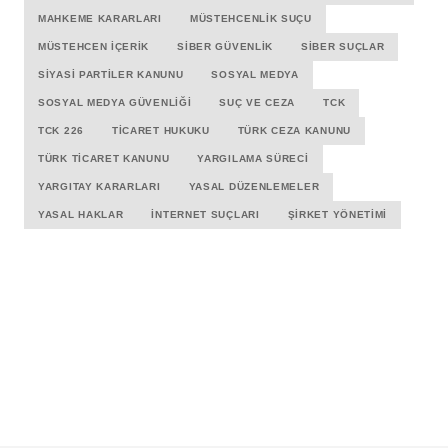
MAHKEME KARARLARI
MÜSTEHCENLIK SUÇU
MÜSTEHCEN İÇERIK
SIBER GÜVENLIK
SIBER SUÇLAR
SIYASI PARTILER KANUNU
SOSYAL MEDYA
SOSYAL MEDYA GÜVENLIĞI
SUÇ VE CEZA
TCK
TCK 226
TICARET HUKUKU
TÜRK CEZA KANUNU
TÜRK TICARET KANUNU
YARGILAMA SÜRECI
YARGITAY KARARLARI
YASAL DÜZENLEMELER
YASAL HAKLAR
İNTERNET SUÇLARI
ŞIRKET YÖNETIMI