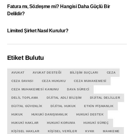
Fatura mı, Sözleşme mi? Hangisi Daha Güçlü Bir
Delildir?
Limited Şirket Nasıl Kurulur?
Etiket Bulutu
AVUKAT
AVUKAT DESTEĞI
BILIŞIM SUÇLARI
CEZA
CEZA DAVASI
CEZA HUKUKU
CEZA MUHAKEMESI
CEZA MUHAKEMESI KANUNU
DAVA SÜRECI
DELIL TOPLAMA
DIJITAL ADLI BILIŞIM
DIJITAL DELILLER
DIJITAL GÜVENLIK
DIJITAL HUKUK
ETKIN PIŞMANLIK
HUKUK
HUKUKI DANIŞMANLIK
HUKUKI DESTEK
HUKUKI HAKLAR
HUKUKI KORUMA
HUKUKI SÜREÇ
KIŞISEL HAKLAR
KIŞISEL VERILER
KVKK
MAHKEME