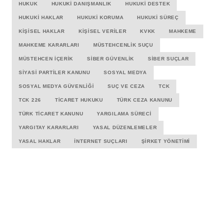
HUKUK
HUKUKI DANIŞMANLIK
HUKUKI DESTEK
HUKUKI HAKLAR
HUKUKI KORUMA
HUKUKI SÜREÇ
KIŞISEL HAKLAR
KIŞISEL VERILER
KVKK
MAHKEME
MAHKEME KARARLARI
MÜSTEHCENLIK SUÇU
MÜSTEHCEN İÇERIK
SIBER GÜVENLIK
SIBER SUÇLAR
SIYASI PARTILER KANUNU
SOSYAL MEDYA
SOSYAL MEDYA GÜVENLIĞI
SUÇ VE CEZA
TCK
TCK 226
TICARET HUKUKU
TÜRK CEZA KANUNU
TÜRK TICARET KANUNU
YARGILAMA SÜRECI
YARGITAY KARARLARI
YASAL DÜZENLEMELER
YASAL HAKLAR
İNTERNET SUÇLARI
ŞIRKET YÖNETIMI