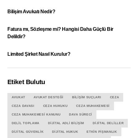
Bilişim Avukatı Nedir?
Fatura mı, Sözleşme mi? Hangisi Daha Güçlü Bir
Delildir?
Limited Şirket Nasıl Kurulur?
Etiket Bulutu
AVUKAT
AVUKAT DESTEĞI
BILIŞIM SUÇLARI
CEZA
CEZA DAVASI
CEZA HUKUKU
CEZA MUHAKEMESI
CEZA MUHAKEMESI KANUNU
DAVA SÜRECI
DELIL TOPLAMA
DIJITAL ADLI BILIŞIM
DIJITAL DELILLER
DIJITAL GÜVENLIK
DIJITAL HUKUK
ETKIN PIŞMANLIK