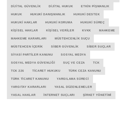
DIJITAL GÜVENLIK
DIJITAL HUKUK
ETKIN PIŞMANLIK
HUKUK
HUKUKI DANIŞMANLIK
HUKUKI DESTEK
HUKUKI HAKLAR
HUKUKI KORUMA
HUKUKI SÜREÇ
KIŞISEL HAKLAR
KIŞISEL VERILER
KVKK
MAHKEME
MAHKEME KARARLARI
MÜSTEHCENLIK SUÇU
MÜSTEHCEN İÇERIK
SIBER GÜVENLIK
SIBER SUÇLAR
SIYASI PARTILER KANUNU
SOSYAL MEDYA
SOSYAL MEDYA GÜVENLIĞI
SUÇ VE CEZA
TCK
TCK 226
TICARET HUKUKU
TÜRK CEZA KANUNU
TÜRK TICARET KANUNU
YARGILAMA SÜRECI
YARGITAY KARARLARI
YASAL DÜZENLEMELER
YASAL HAKLAR
İNTERNET SUÇLARI
ŞIRKET YÖNETIMI