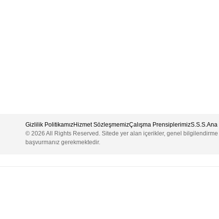
Gizlilik Politikamız
Hizmet Sözleşmemiz
Çalışma Prensiplerimiz
S.S.S.
Ana 
© 2026 All Rights Reserved. Sitede yer alan içerikler, genel bilgilendirm
başvurmanız gerekmektedir.