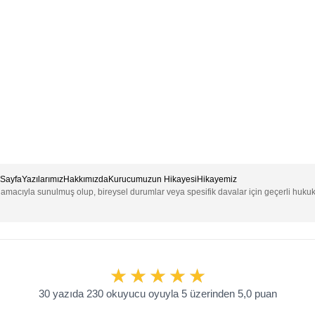
Sayfa
Yazılarımız
Hakkımızda
Kurucumuzun Hikayesi
Hikayemiz
e amacıyla sunulmuş olup, bireysel durumlar veya spesifik davalar için geçerli huku
30 yazıda 230 okuyucu oyuyla 5 üzerinden 5,0 puan