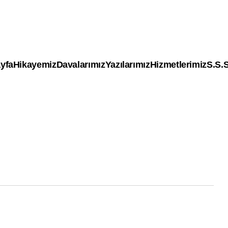
yfa
Hikayemiz
Davalarımız
Yazılarımız
Hizmetlerimiz
S.S.S