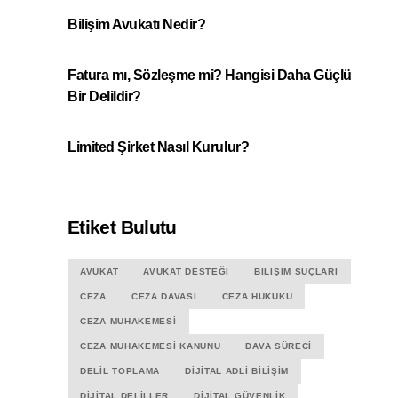
Bilişim Avukatı Nedir?
Fatura mı, Sözleşme mi? Hangisi Daha Güçlü
Bir Delildir?
Limited Şirket Nasıl Kurulur?
Etiket Bulutu
AVUKAT
AVUKAT DESTEĞI
BILIŞIM SUÇLARI
CEZA
CEZA DAVASI
CEZA HUKUKU
CEZA MUHAKEMESI
CEZA MUHAKEMESI KANUNU
DAVA SÜRECI
DELIL TOPLAMA
DIJITAL ADLI BILIŞIM
DIJITAL DELILLER
DIJITAL GÜVENLIK