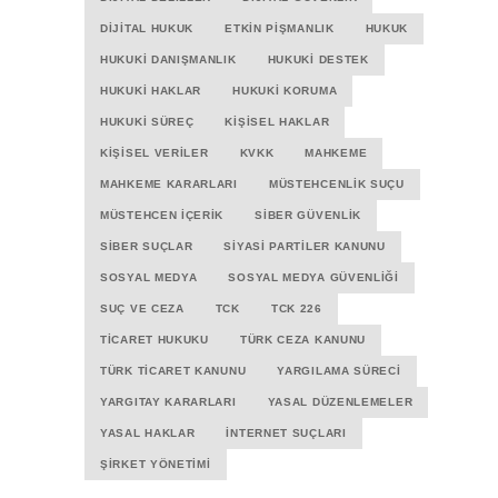
DIJITAL HUKUK
ETKIN PIŞMANLIK
HUKUK
HUKUKI DANIŞMANLIK
HUKUKI DESTEK
HUKUKI HAKLAR
HUKUKI KORUMA
HUKUKI SÜREÇ
KIŞISEL HAKLAR
KIŞISEL VERILER
KVKK
MAHKEME
MAHKEME KARARLARI
MÜSTEHCENLIK SUÇU
MÜSTEHCEN İÇERIK
SIBER GÜVENLIK
SIBER SUÇLAR
SIYASI PARTILER KANUNU
SOSYAL MEDYA
SOSYAL MEDYA GÜVENLIĞI
SUÇ VE CEZA
TCK
TCK 226
TICARET HUKUKU
TÜRK CEZA KANUNU
TÜRK TICARET KANUNU
YARGILAMA SÜRECI
YARGITAY KARARLARI
YASAL DÜZENLEMELER
YASAL HAKLAR
İNTERNET SUÇLARI
ŞIRKET YÖNETIMI