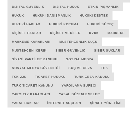
DIJITAL GÜVENLIK
DIJITAL HUKUK
ETKIN PIŞMANLIK
HUKUK
HUKUKI DANIŞMANLIK
HUKUKI DESTEK
HUKUKI HAKLAR
HUKUKI KORUMA
HUKUKI SÜREÇ
KIŞISEL HAKLAR
KIŞISEL VERILER
KVKK
MAHKEME
MAHKEME KARARLARI
MÜSTEHCENLIK SUÇU
MÜSTEHCEN İÇERIK
SIBER GÜVENLIK
SIBER SUÇLAR
SIYASI PARTILER KANUNU
SOSYAL MEDYA
SOSYAL MEDYA GÜVENLIĞI
SUÇ VE CEZA
TCK
TCK 226
TICARET HUKUKU
TÜRK CEZA KANUNU
TÜRK TICARET KANUNU
YARGILAMA SÜRECI
YARGITAY KARARLARI
YASAL DÜZENLEMELER
YASAL HAKLAR
İNTERNET SUÇLARI
ŞIRKET YÖNETIMI