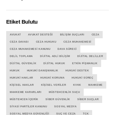
Etiket Bulutu
AVUKAT
AVUKAT DESTEĞI
BILIŞIM SUÇLARI
CEZA
CEZA DAVASI
CEZA HUKUKU
CEZA MUHAKEMESI
CEZA MUHAKEMESI KANUNU
DAVA SÜRECI
DELIL TOPLAMA
DIJITAL ADLI BILIŞIM
DIJITAL DELILLER
DIJITAL GÜVENLIK
DIJITAL HUKUK
ETKIN PIŞMANLIK
HUKUK
HUKUKI DANIŞMANLIK
HUKUKI DESTEK
HUKUKI HAKLAR
HUKUKI KORUMA
HUKUKI SÜREÇ
KIŞISEL HAKLAR
KIŞISEL VERILER
KVKK
MAHKEME
MAHKEME KARARLARI
MÜSTEHCENLIK SUÇU
MÜSTEHCEN İÇERIK
SIBER GÜVENLIK
SIBER SUÇLAR
SIYASI PARTILER KANUNU
SOSYAL MEDYA
SOSYAL MEDYA GÜVENLIĞI
SUÇ VE CEZA
TCK