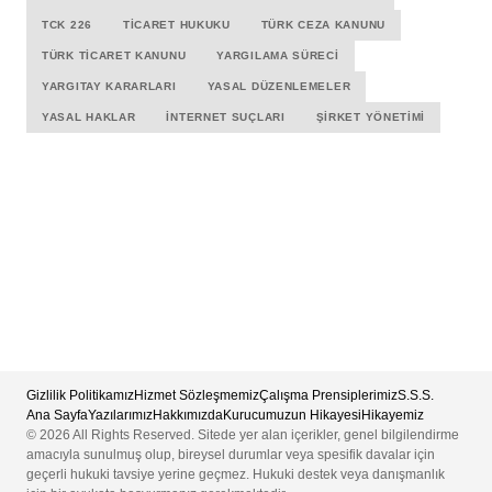
TCK 226
TICARET HUKUKU
TÜRK CEZA KANUNU
TÜRK TICARET KANUNU
YARGILAMA SÜRECI
YARGITAY KARARLARI
YASAL DÜZENLEMELER
YASAL HAKLAR
İNTERNET SUÇLARI
ŞIRKET YÖNETIMI
Gizlilik Politikamız
Hizmet Sözleşmemiz
Çalışma Prensiplerimiz
S.S.S.
Ana Sayfa
Yazılarımız
Hakkımızda
Kurucumuzun Hikayesi
Hikayemiz
© 2026 All Rights Reserved. Sitede yer alan içerikler, genel bilgilendirme
amacıyla sunulmuş olup, bireysel durumlar veya spesifik davalar için
geçerli hukuki tavsiye yerine geçmez. Hukuki destek veya danışmanlık