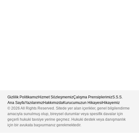
Gizlilik Politikamız
Hizmet Sözleşmemiz
Çalışma Prensiplerimiz
S.S.S.
Ana Sayfa
Yazılarımız
Hakkımızda
Kurucumuzun Hikayesi
Hikayemiz
© 2026 All Rights Reserved. Sitede yer alan içerikler, genel bilgilendirme
amacıyla sunulmuş olup, bireysel durumlar veya spesifik davalar için
geçerli hukuki tavsiye yerine geçmez. Hukuki destek veya danışmanlık
için bir avukata başvurmanız gerekmektedir.